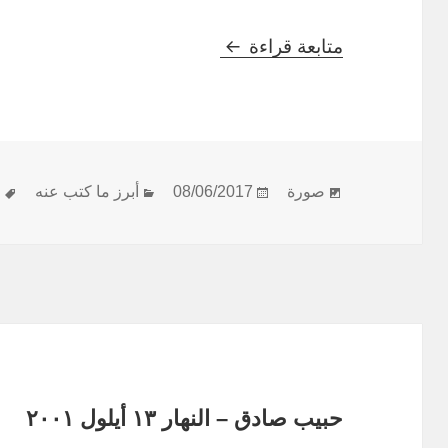
النهار – ١٢ أيلول ٢٠٠١
متابعة قراءة
بنية
نُشرت
التصنيفات
ا
صورة
08/06/2017
أبرز ما كتب عنه
ا
المقالة
في
حبيب صادق – النهار ١٣ أيلول ٢٠٠١