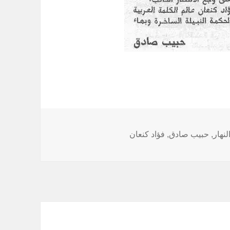
لوسوم
لنهار
,
حبيب صادق
,
فؤاد كنعان