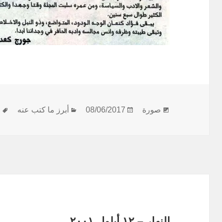
بنية
نُشرت
التصنيفات
ا
صورة
08/06/2017
أبرز ما كتب عنه
ا
المقالة
في
النهار – ١٢ أيلول ٢٠٠١