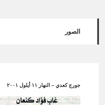
الصور
جورج كعدي – النهار ١١ أيلول ٢٠٠١