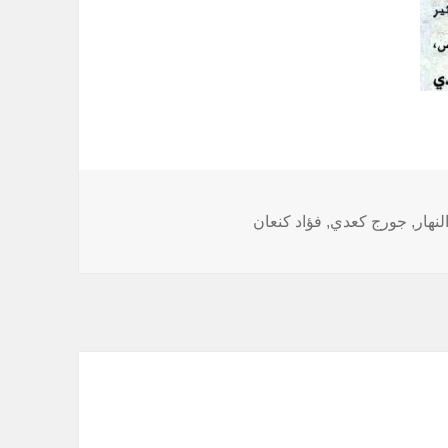
لوسوم
لنهار
,
جورج كعدي
,
فؤاد كنعان