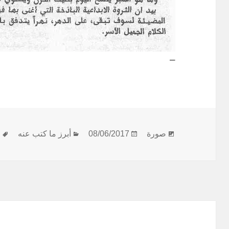
–
بنية
نُشرت
التصنيفات
ا
صورة
08/06/2017
أبرز ما كتب عنه
ا
المقالة
في