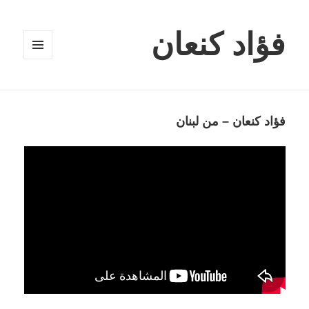
فؤاد كنعان
القائمة
والودجات
فؤاد كنعان – من لبنان